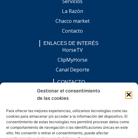
Servicios
La Razón
Chacco market
Contacto
ENLACES DE INTERÉS
HorseTV
ClipMyHorse
Canal Deporte
CONTACTO
comunicacion@chaccoinfo.com
Gestionar el consentimiento
de las cookies
Presentes en todo el ámbito nacional
REDES SOCIALES
Para ofrecer las mejores experiencias, utilizamos tecnologías como las
F
I
L
E
W
cookies para almacenar y/o acceder a la información del dispositivo. El
a
n
i
n
h
c
s
n
v
a
consentimiento de estas tecnologías nos permitirá procesar datos como
e
t
k
e
t
el comportamiento de navegación o las identificaciones únicas en este
b
a
e
l
s
sitio. No consentir o retirar el consentimiento, puede afectar
o
g
d
o
a