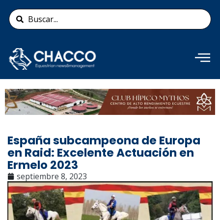
Ir
Search
al
...
contenido
Añade aquí tu texto de
cabecera
España subcampeona de Europa
en Raid: Excelente Actuación en
Ermelo 2023
septiembre 8, 2023