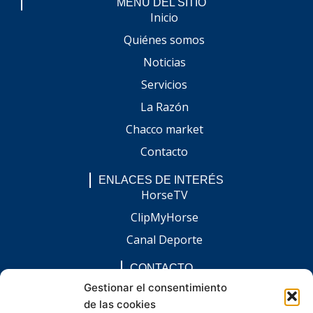
MENÚ DEL SITIO
Inicio
Quiénes somos
Noticias
Servicios
La Razón
Chacco market
Contacto
ENLACES DE INTERÉS
HorseTV
ClipMyHorse
Canal Deporte
CONTACTO
comunicacion@chaccoinfo.com
Gestionar el consentimiento
de las cookies
Presentes en todo el ámbito nacional