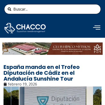
Ir
Search
al
...
contenido
Añade aquí tu texto de
cabecera
España manda en el Trofeo
Diputación de Cádiz en el
Andalucía Sunshine Tour
febrero 19, 2026