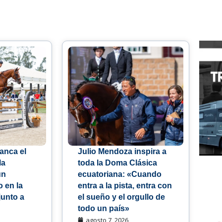
anca el
Julio Mendoza inspira a
la
toda la Doma Clásica
un
ecuatoriana: «Cuando
 en la
entra a la pista, entra con
junto a
el sueño y el orgullo de
todo un país»
agosto 7, 2026