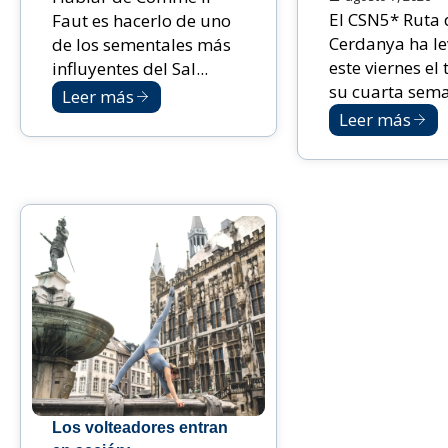
El CSN5* Ruta 
Faut es hacerlo de uno
Cerdanya ha l
de los sementales más
este viernes el 
influyentes del Sal...
su cuarta sema
Leer más
Leer más
Los volteadores entran