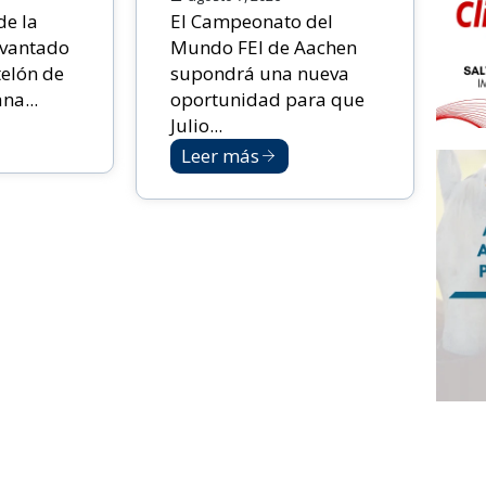
de la
El Campeonato del
evantado
Mundo FEI de Aachen
telón de
supondrá una nueva
na...
oportunidad para que
Julio...
Leer más