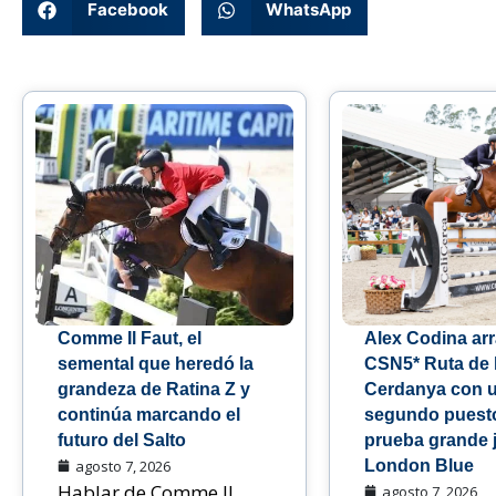
Facebook
WhatsApp
Comme Il Faut, el
Alex Codina arr
semental que heredó la
CSN5* Ruta de 
grandeza de Ratina Z y
Cerdanya con 
continúa marcando el
segundo puesto
futuro del Salto
prueba grande 
agosto 7, 2026
London Blue
Hablar de Comme Il
agosto 7, 2026