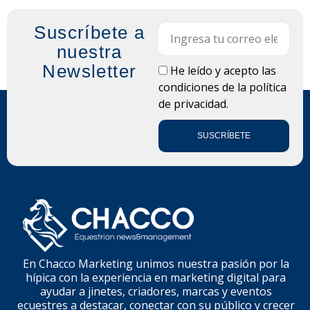
Suscríbete a
Email
nuestra
Newsletter
LOPD
He leído y acepto las
condiciones de la
política
de privacidad.
SUSCRÍBETE
En Chacco Marketing unimos nuestra pasión por la
hípica con la experiencia en marketing digital para
ayudar a jinetes, criadores, marcas y eventos
ecuestres a destacar, conectar con su público y crecer