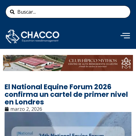
Ir
Search
al
...
contenido
Añade aquí tu texto de
cabecera
El National Equine Forum 2026
confirma un cartel de primer nivel
en Londres
marzo 2, 2026