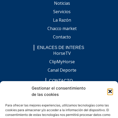
Noticias
Servicios
La Razón
Chacco market
Contacto
ENLACES DE INTERÉS
HorseTV
ClipMyHorse
Canal Deporte
CONTACTO
comunicacion@chaccoinfo.com
Gestionar el consentimiento
de las cookies
Presentes en todo el ámbito nacional
REDES SOCIALES
Para ofrecer las mejores experiencias, utilizamos tecnologías como las
F
I
L
E
W
cookies para almacenar y/o acceder a la información del dispositivo. El
a
n
i
n
h
c
s
n
v
a
consentimiento de estas tecnologías nos permitirá procesar datos como