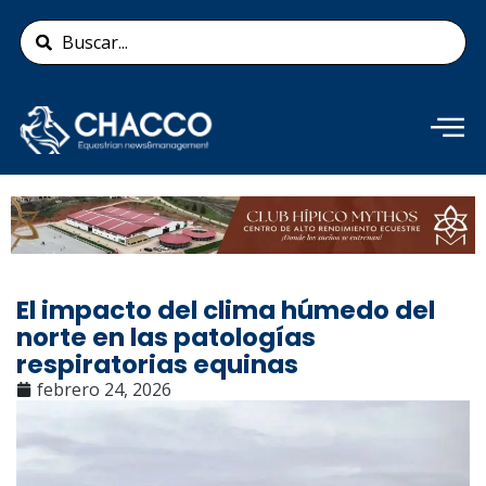
Ir
Search
al
...
contenido
Añade aquí tu texto de
cabecera
El impacto del clima húmedo del
norte en las patologías
respiratorias equinas
febrero 24, 2026