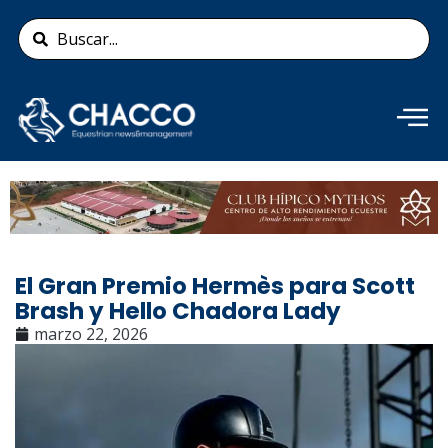
Ir
Search
al
...
contenido
Añade aquí tu texto de
cabecera
El Gran Premio Hermès para Scott
Brash y Hello Chadora Lady
marzo 22, 2026