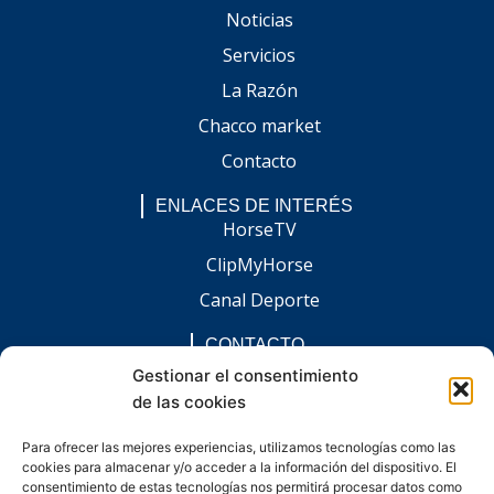
Noticias
Servicios
La Razón
Chacco market
Contacto
ENLACES DE INTERÉS
HorseTV
ClipMyHorse
Canal Deporte
CONTACTO
comunicacion@chaccoinfo.com
Gestionar el consentimiento
de las cookies
Presentes en todo el ámbito nacional
REDES SOCIALES
Para ofrecer las mejores experiencias, utilizamos tecnologías como las
F
I
L
E
W
cookies para almacenar y/o acceder a la información del dispositivo. El
a
n
i
n
h
c
s
n
v
a
consentimiento de estas tecnologías nos permitirá procesar datos como