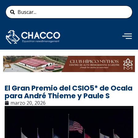
Ir
Search
al
...
contenido
Añade aquí tu texto de
cabecera
El Gran Premio del CSIO5* de Ocala
para André Thieme y Paule S
marzo 20, 2026