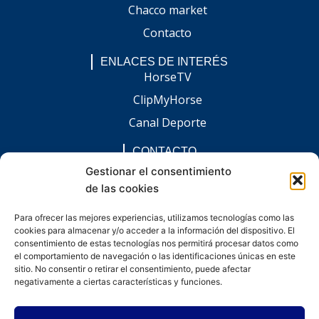
Chacco market
Contacto
ENLACES DE INTERÉS
HorseTV
ClipMyHorse
Canal Deporte
CONTACTO
comunicacion@chaccoinfo.com
Gestionar el consentimiento
de las cookies
Presentes en todo el ámbito nacional
REDES SOCIALES
Para ofrecer las mejores experiencias, utilizamos tecnologías como las
F
I
L
E
W
cookies para almacenar y/o acceder a la información del dispositivo. El
a
n
i
n
h
c
s
n
v
a
consentimiento de estas tecnologías nos permitirá procesar datos como
e
t
k
e
t
el comportamiento de navegación o las identificaciones únicas en este
b
a
e
l
s
sitio. No consentir o retirar el consentimiento, puede afectar
o
g
d
o
a
negativamente a ciertas características y funciones.
o
r
i
p
p
k
a
n
e
p
-
m
-