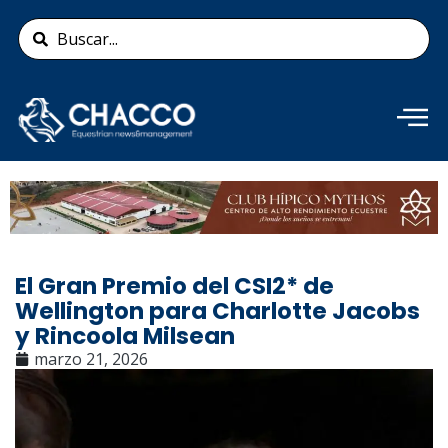
Ir
Search
al
...
contenido
Añade aquí tu texto de
cabecera
El Gran Premio del CSI2* de
Wellington para Charlotte Jacobs
y Rincoola Milsean
marzo 21, 2026