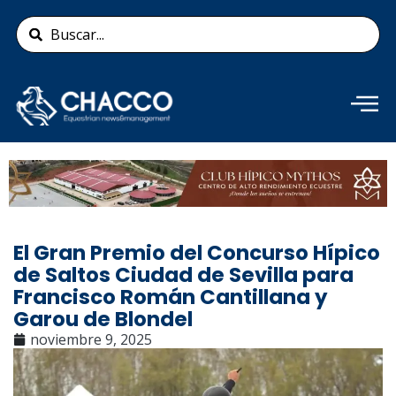
Ir
Search
al
...
contenido
Añade aquí tu texto de
cabecera
El Gran Premio del Concurso Hípico
de Saltos Ciudad de Sevilla para
Francisco Román Cantillana y
Garou de Blondel
noviembre 9, 2025