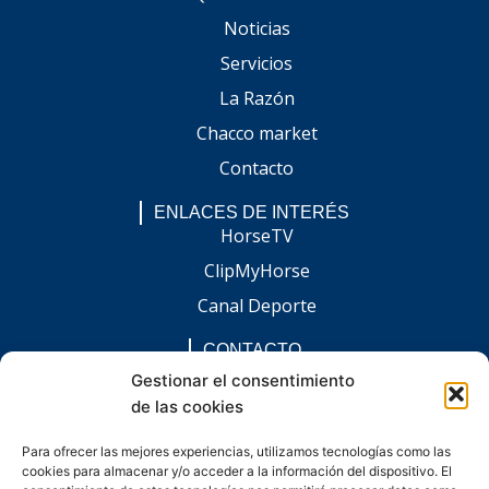
Noticias
Servicios
La Razón
Chacco market
Contacto
ENLACES DE INTERÉS
HorseTV
ClipMyHorse
Canal Deporte
CONTACTO
comunicacion@chaccoinfo.com
Gestionar el consentimiento
de las cookies
Presentes en todo el ámbito nacional
REDES SOCIALES
Para ofrecer las mejores experiencias, utilizamos tecnologías como las
F
I
L
E
W
cookies para almacenar y/o acceder a la información del dispositivo. El
a
n
i
n
h