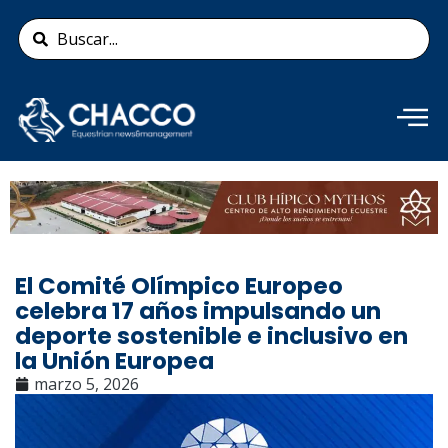
Ir
Search
al
...
contenido
Añade aquí tu texto de
cabecera
El Comité Olímpico Europeo
celebra 17 años impulsando un
deporte sostenible e inclusivo en
la Unión Europea
marzo 5, 2026