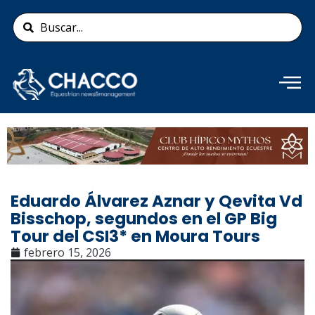
Ir
Search
al
...
contenido
Añade aquí tu texto de
cabecera
Eduardo Álvarez Aznar y Qevita Vd
Bisschop, segundos en el GP Big
Tour del CSI3* en Moura Tours
febrero 15, 2026