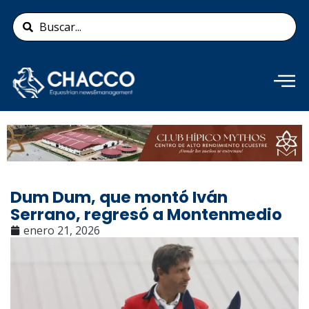
Ir
Search
al
...
contenido
Añade aquí tu texto de
cabecera
Dum Dum, que montó Iván
Serrano, regresó a Montenmedio
enero 21, 2026