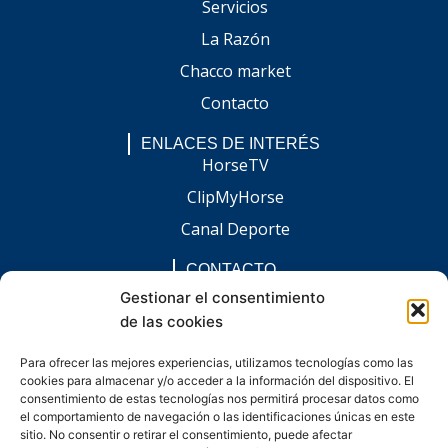
Servicios
La Razón
Chacco market
Contacto
ENLACES DE INTERÉS
HorseTV
ClipMyHorse
Canal Deporte
CONTACTO
comunicacion@chaccoinfo.com
Gestionar el consentimiento
de las cookies
Presentes en todo el ámbito nacional
REDES SOCIALES
Para ofrecer las mejores experiencias, utilizamos tecnologías como las
F
I
L
E
W
cookies para almacenar y/o acceder a la información del dispositivo. El
a
n
i
n
h
c
s
n
v
a
consentimiento de estas tecnologías nos permitirá procesar datos como
e
t
k
e
t
el comportamiento de navegación o las identificaciones únicas en este
b
a
e
l
s
sitio. No consentir o retirar el consentimiento, puede afectar