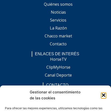
Quiénes somos
Noticias
Servicios
La Razón
Chacco market
Contacto
ENLACES DE INTERÉS
HorseTV
ClipMyHorse
Canal Deporte
CONTACTO
comunicacion@chaccoinfo.com
Gestionar el consentimiento
de las cookies
Presentes en todo el ámbito nacional
REDES SOCIALES
Para ofrecer las mejores experiencias, utilizamos tecnologías como las
F
I
L
E
W