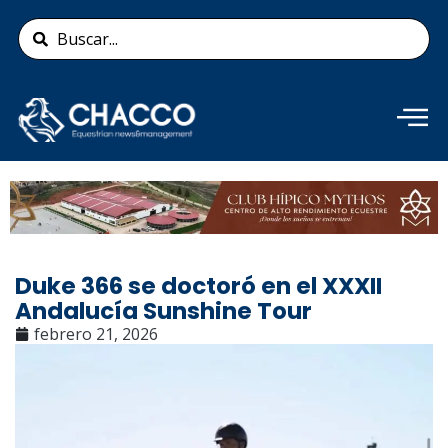
Ir
Search
al
...
contenido
Añade aquí tu texto de
cabecera
Duke 366 se doctoró en el XXXII
Andalucía Sunshine Tour
febrero 21, 2026