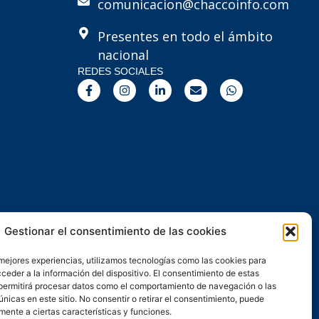
comunicacion@chaccoinfo.com
Presentes en todo el ámbito
nacional
REDES SOCIALES
F
I
L
E
W
a
n
i
n
h
c
s
n
v
a
e
t
k
e
t
b
a
e
l
s
o
g
d
o
a
o
r
i
p
p
k
a
n
e
p
-
m
-
f
i
n
Gestionar el consentimiento de las cookies
 mejores experiencias, utilizamos tecnologías como las cookies para
ceder a la información del dispositivo. El consentimiento de estas
permitirá procesar datos como el comportamiento de navegación o las
únicas en este sitio. No consentir o retirar el consentimiento, puede
mente a ciertas características y funciones.