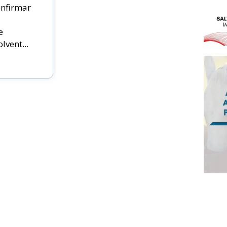
nfirmar
e
vent...