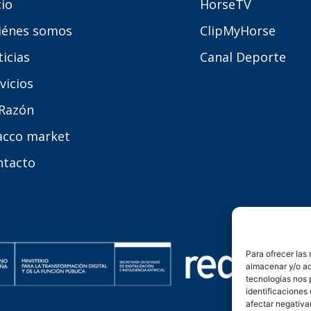
cio
HorseTV
iénes somos
ClipMyHorse
icias
Canal Deporte
vicios
 Razón
acco market
ntacto
Para ofrecer las
almacenar y/o ac
tecnologías nos 
identificaciones 
afectar negativa