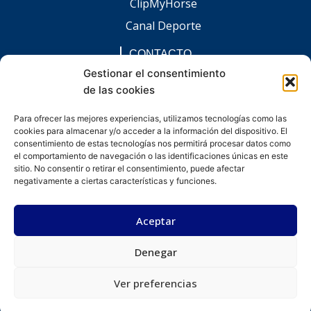
ClipMyHorse
Canal Deporte
CONTACTO
comunicacion@chaccoinfo.com
Gestionar el consentimiento
de las cookies
Presentes en todo el ámbito nacional
REDES SOCIALES
Para ofrecer las mejores experiencias, utilizamos tecnologías como las
F
I
L
E
W
cookies para almacenar y/o acceder a la información del dispositivo. El
a
n
i
n
h
c
s
n
v
a
consentimiento de estas tecnologías nos permitirá procesar datos como
e
t
k
e
t
el comportamiento de navegación o las identificaciones únicas en este
b
a
e
l
s
sitio. No consentir o retirar el consentimiento, puede afectar
o
g
d
o
a
negativamente a ciertas características y funciones.
o
r
i
p
p
k
a
n
e
p
-
m
-
Aceptar
f
i
n
Denegar
Desarrollado por kitdigital.dev
Aviso legal
Política de privacidad
Política de cookies
© Todos los derechos reservados.
Ver preferencias