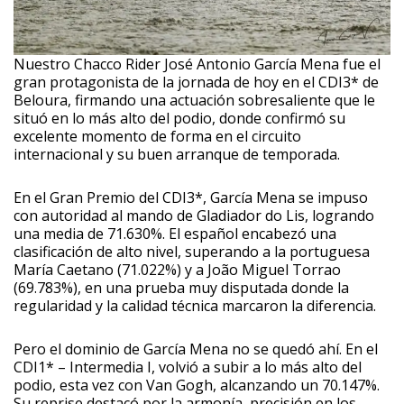
Nuestro Chacco Rider José Antonio García Mena fue el
gran protagonista de la jornada de hoy en el CDI3* de
Beloura, firmando una actuación sobresaliente que le
situó en lo más alto del podio, donde confirmó su
excelente momento de forma en el circuito
internacional y su buen arranque de temporada.
En el Gran Premio del CDI3*, García Mena se impuso
con autoridad al mando de Gladiador do Lis, logrando
una media de 71.630%. El español encabezó una
clasificación de alto nivel, superando a la portuguesa
María Caetano (71.022%) y a João Miguel Torrao
(69.783%), en una prueba muy disputada donde la
regularidad y la calidad técnica marcaron la diferencia.
Pero el dominio de García Mena no se quedó ahí. En el
CDI1* – Intermedia I, volvió a subir a lo más alto del
podio, esta vez con Van Gogh, alcanzando un 70.147%.
Su reprise destacó por la armonía, precisión en los