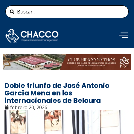
Ir
Search
al
...
contenido
Añade aquí tu texto de
cabecera
Doble triunfo de José Antonio
García Mena en los
internacionales de Beloura
febrero 20, 2026