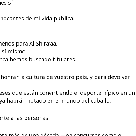
es sí.
chocantes de mi vida pública.
nos para Al Shira’aa.
r sí mismo.
nca hemos buscado titulares.
onrar la cultura de vuestro país, y para devolver
eses que están convirtiendo el deporte hípico en un
a habrán notado en el mundo del caballo.
te a las personas.
rante más de una década —en concursos como el