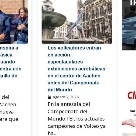
nspira a
Los volteadores entran
lásica
en acción:
Cuando
espectaculares
, entra con
exhibiciones acrobáticas
gullo de
en el centro de Aachen
antes del Campeonato
del Mundo
 del
agosto 7, 2026
En la antesala del
Aachen
Campeonato del
nueva
Mundo FEI, los actuales
ara que
campeones de Volteo ya
ha...