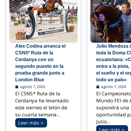
Alex Codina arranca el
Julio Mendoza i
CSN5* Ruta de la
toda la Doma C
Cerdanya con un
ecuatoriana: «
segundo puesto en la
entra a la pista
prueba grande junto a
el sueño y el or
London Blue
todo un país»
agosto 7, 2026
agosto 7, 2026
El CSN5* Ruta de la
El Campeonato
Cerdanya ha levantado
Mundo FEI de 
este viernes el telón de
supondrá una 
su cuarta semana...
oportunidad p
Julio...
Leer más
Leer más