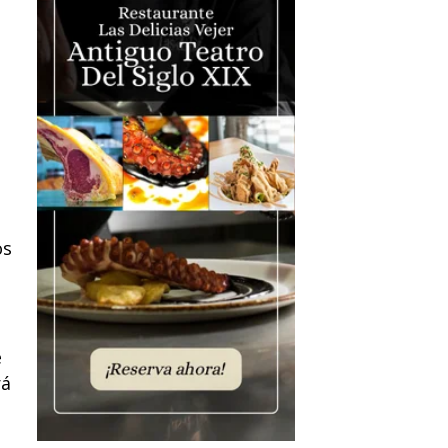
os
e
rá