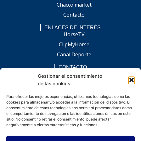
Chacco market
Contacto
ENLACES DE INTERÉS
HorseTV
ClipMyHorse
Canal Deporte
CONTACTO
comunicacion@chaccoinfo.com
Gestionar el consentimiento
de las cookies
Presentes en todo el ámbito nacional
REDES SOCIALES
Para ofrecer las mejores experiencias, utilizamos tecnologías como las
F
I
L
E
W
cookies para almacenar y/o acceder a la información del dispositivo. El
a
n
i
n
h
c
s
n
v
a
consentimiento de estas tecnologías nos permitirá procesar datos como
e
t
k
e
t
el comportamiento de navegación o las identificaciones únicas en este
b
a
e
l
s
sitio. No consentir o retirar el consentimiento, puede afectar
o
g
d
o
a
negativamente a ciertas características y funciones.
o
r
i
p
p
k
a
n
e
p
-
m
-