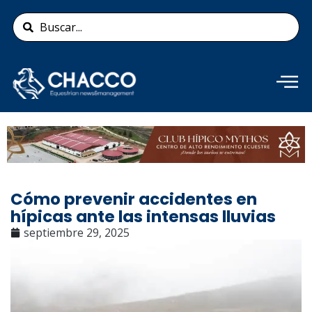
Ir
Search
al
...
contenido
Añade aquí tu texto de
cabecera
Cómo prevenir accidentes en
hípicas ante las intensas lluvias
septiembre 29, 2025