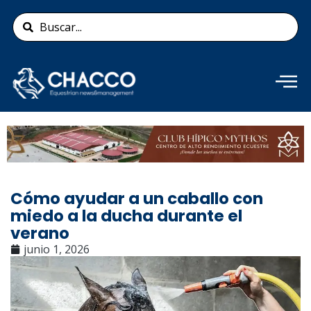
Ir
Search
al
...
contenido
Añade aquí tu texto de
cabecera
Cómo ayudar a un caballo con
miedo a la ducha durante el
verano
junio 1, 2026