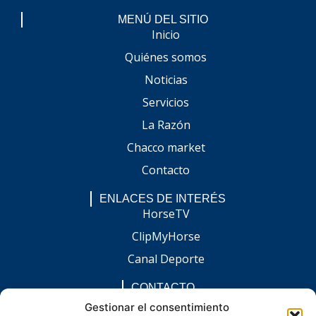
MENÚ DEL SITIO
Inicio
Quiénes somos
Noticias
Servicios
La Razón
Chacco market
Contacto
ENLACES DE INTERÉS
HorseTV
ClipMyHorse
Canal Deporte
CONTACTO
comunicacion@chaccoinfo.com
Gestionar el consentimiento