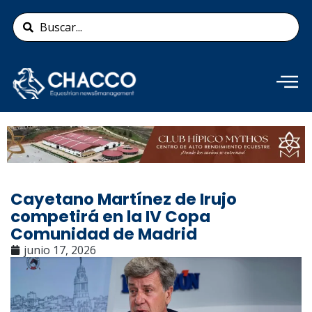
Ir
Search
al
...
contenido
Añade aquí tu texto de
cabecera
Cayetano Martínez de Irujo
competirá en la IV Copa
Comunidad de Madrid
junio 17, 2026