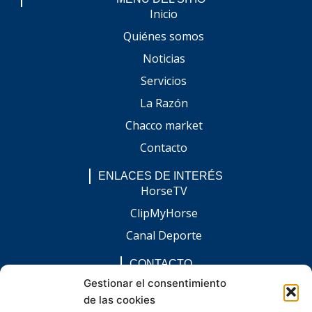
Inicio
Quiénes somos
Noticias
Servicios
La Razón
Chacco market
Contacto
ENLACES DE INTERÉS
HorseTV
ClipMyHorse
Canal Deporte
CONTACTO
comunicacion@chaccoinfo.com
Gestionar el consentimiento
de las cookies
Presentes en todo el ámbito nacional