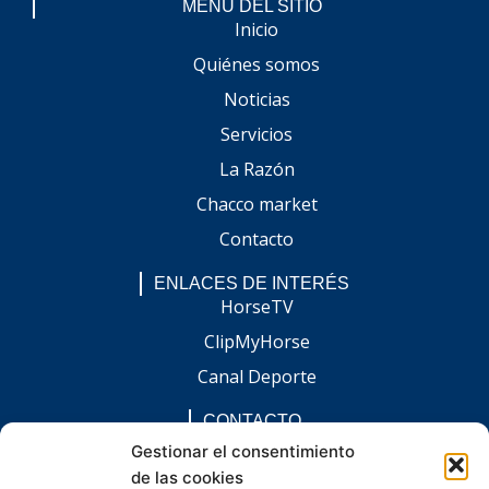
MENÚ DEL SITIO
Inicio
Quiénes somos
Noticias
Servicios
La Razón
Chacco market
Contacto
ENLACES DE INTERÉS
HorseTV
ClipMyHorse
Canal Deporte
CONTACTO
comunicacion@chaccoinfo.com
Gestionar el consentimiento
de las cookies
Presentes en todo el ámbito nacional