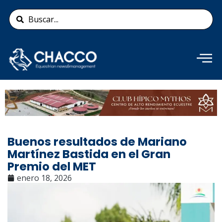
Ir
Search
al
...
contenido
Añade aquí tu texto de
cabecera
Buenos resultados de Mariano
Martínez Bastida en el Gran
Premio del MET
enero 18, 2026