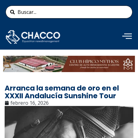
Ir
Search
al
...
contenido
Añade aquí tu texto de
cabecera
Arranca la semana de oro en el
XXXII Andalucía Sunshine Tour
febrero 16, 2026