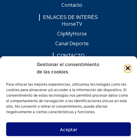
Contacto
ENLACES DE INTERÉS
HorseTV
ClipMyHorse
Canal Deporte
CONTACTO
comunicacion@chaccoinfo.com
Gestionar el consentimiento
de las cookies
Presentes en todo el ámbito nacional
REDES SOCIALES
Para ofrecer las mejores experiencias, utilizamos tecnologías como las
F
I
L
E
W
cookies para almacenar y/o acceder a la información del dispositivo. El
a
n
i
n
h
c
s
n
v
a
consentimiento de estas tecnologías nos permitirá procesar datos como
e
t
k
e
t
el comportamiento de navegación o las identificaciones únicas en este
b
a
e
l
s
sitio. No consentir o retirar el consentimiento, puede afectar
o
g
d
o
a
negativamente a ciertas características y funciones.
o
r
i
p
p
k
a
n
e
p
-
m
-
Aceptar
f
i
n