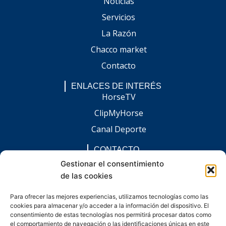
Noticias
Servicios
La Razón
Chacco market
Contacto
ENLACES DE INTERÉS
HorseTV
ClipMyHorse
Canal Deporte
CONTACTO
comunicacion@chaccoinfo.com
Gestionar el consentimiento
de las cookies
Presentes en todo el ámbito nacional
REDES SOCIALES
Para ofrecer las mejores experiencias, utilizamos tecnologías como las
F
I
L
E
W
cookies para almacenar y/o acceder a la información del dispositivo. El
a
n
i
n
h
c
s
n
v
a
consentimiento de estas tecnologías nos permitirá procesar datos como
e
t
k
e
t
el comportamiento de navegación o las identificaciones únicas en este