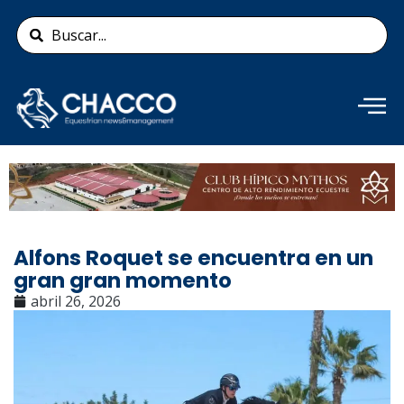
Ir
Search
al
...
contenido
Añade aquí tu texto de
cabecera
Alfons Roquet se encuentra en un
gran gran momento
abril 26, 2026