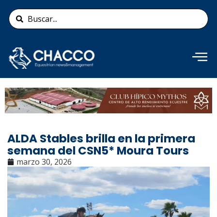
Ir
Search
al
...
contenido
Añade aquí tu texto de
cabecera
ALDA Stables brilla en la primera
semana del CSN5* Moura Tours
marzo 30, 2026