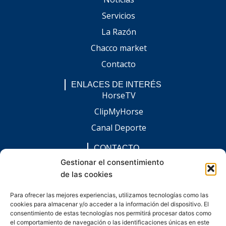
Servicios
La Razón
Chacco market
Contacto
ENLACES DE INTERÉS
HorseTV
ClipMyHorse
Canal Deporte
CONTACTO
comunicacion@chaccoinfo.com
Gestionar el consentimiento
de las cookies
Presentes en todo el ámbito nacional
REDES SOCIALES
Para ofrecer las mejores experiencias, utilizamos tecnologías como las
F
I
L
E
W
cookies para almacenar y/o acceder a la información del dispositivo. El
a
n
i
n
h
c
s
n
v
a
consentimiento de estas tecnologías nos permitirá procesar datos como
e
t
k
e
t
el comportamiento de navegación o las identificaciones únicas en este