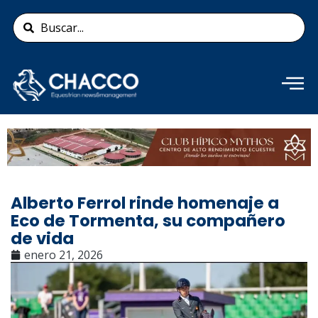
Ir
Search
al
...
contenido
Añade aquí tu texto de
cabecera
Alberto Ferrol rinde homenaje a
Eco de Tormenta, su compañero
de vida
enero 21, 2026