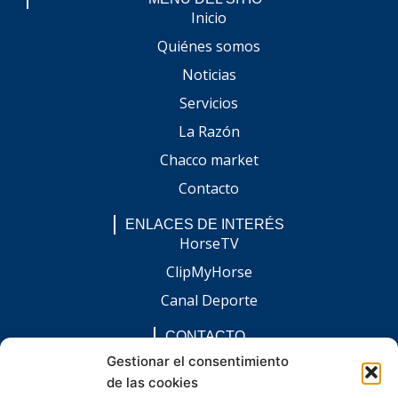
Inicio
Quiénes somos
Noticias
Servicios
La Razón
Chacco market
Contacto
ENLACES DE INTERÉS
HorseTV
ClipMyHorse
Canal Deporte
CONTACTO
comunicacion@chaccoinfo.com
Gestionar el consentimiento
de las cookies
Presentes en todo el ámbito nacional