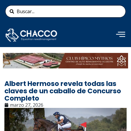
Ir
Search
al
...
contenido
Añade aquí tu texto de
cabecera
Albert Hermoso revela todas las
claves de un caballo de Concurso
Completo
marzo 27, 2026