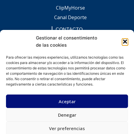
ClipMyHorse
Canal Deporte
CONTACTO
comunicacion@chaccoinfo.com
Gestionar el consentimiento
de las cookies
Presentes en todo el ámbito nacional
REDES SOCIALES
Para ofrecer las mejores experiencias, utilizamos tecnologías como las
F
I
L
E
W
cookies para almacenar y/o acceder a la información del dispositivo. El
a
n
i
n
h
c
s
n
v
a
consentimiento de estas tecnologías nos permitirá procesar datos como
e
t
k
e
t
el comportamiento de navegación o las identificaciones únicas en este
b
a
e
l
s
sitio. No consentir o retirar el consentimiento, puede afectar
o
g
d
o
a
negativamente a ciertas características y funciones.
o
r
i
p
p
k
a
n
e
p
-
m
-
Aceptar
f
i
n
Denegar
Desarrollado por kitdigital.dev
Aviso legal
Política de privacidad
Política de cookies
© Todos los derechos reservados.
Ver preferencias