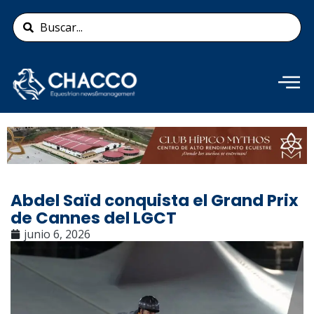
Ir
Search
al
...
contenido
Añade aquí tu texto de
cabecera
Abdel Saïd conquista el Grand Prix
de Cannes del LGCT
junio 6, 2026