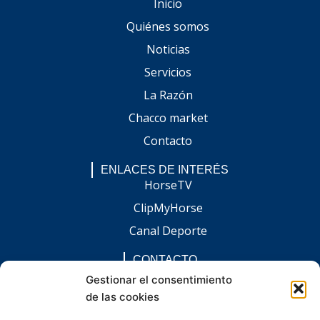
Inicio
Quiénes somos
Noticias
Servicios
La Razón
Chacco market
Contacto
ENLACES DE INTERÉS
HorseTV
ClipMyHorse
Canal Deporte
CONTACTO
comunicacion@chaccoinfo.com
Gestionar el consentimiento
de las cookies
Presentes en todo el ámbito nacional
REDES SOCIALES