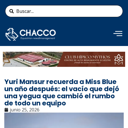
Ir
Search
al
...
contenido
Añade aquí tu texto de
cabecera
Yuri Mansur recuerda a Miss Blue
un año después: el vacío que dejó
una yegua que cambió el rumbo
de todo un equipo
junio 25, 2026