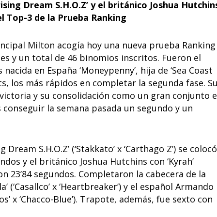
ising Dream S.H.O.Z’ y el británico Joshua Hutchin
el Top-3 de la Prueba Ranking
incipal Milton acogía hoy una nueva prueba Ranking
s y un total de 46 binomios inscritos. Fueron el
s nacida en España ‘Moneypenny’, hija de ‘Sea Coast
s, los más rápidos en completar la segunda fase. S
ictoria y su consolidación como un gran conjunto 
as conseguir la semana pasada un segundo y un
 Dream S.H.O.Z’ (‘Stakkato’ x ‘Carthago Z’) se colocó
dos y el británico Joshua Hutchins con ‘Kyrah’
 con 23’84 segundos. Completaron la cabecera de la
 (‘Casallco’ x ‘Heartbreaker’) y el español Armando
s’ x ‘Chacco-Blue’). Trapote, además, fue sexto con