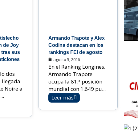
tisfecho
Armando Trapote y Alex
n de Joy
Codina destacan en los
 tras sus
rankings FEI de agosto
ticiones
agosto 5, 2026
En el Ranking Longines,
lo dos
Armando Trapote
 llegada
ocupa la 81.ª posición
te Noire a
mundial con 1.649 pu...
..
Leer más