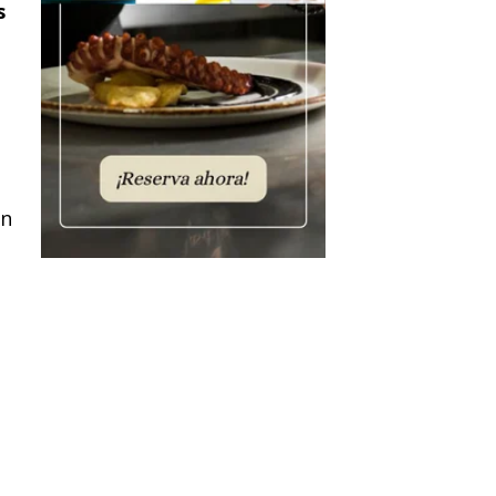
s
u
en