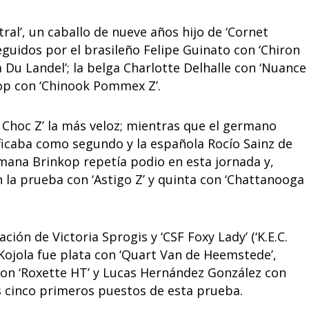
tral’, un caballo de nueve años hijo de ‘Cornet
eguidos por el brasileño Felipe Guinato con ‘Chiron
a Du Landel’; la belga Charlotte Delhalle con ‘Nuance
kop con ‘Chinook Pommex Z’.
e Choc Z’ la más veloz; mientras que el germano
ificaba como segundo y la española Rocío Sainz de
rmana Brinkop repetía podio en esta jornada y,
 la prueba con ‘Astigo Z’ y quinta con ‘Chattanooga
ación de Victoria Sprogis y ‘CSF Foxy Lady’ (‘K.E.C.
 Kojola fue plata con ‘Quart Van de Heemstede’,
on ‘Roxette HT’ y Lucas Hernández González con
os cinco primeros puestos de esta prueba.