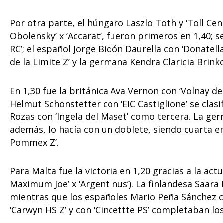
Por otra parte, el húngaro Laszlo Toth y ‘Toll Cen
Obolensky’ x ‘Accarat’, fueron primeros en 1,40; s
RC’; el español Jorge Bidón Daurella con ‘Donatell
de la Limite Z’ y la germana Kendra Claricia Brin
En 1,30 fue la británica Ava Vernon con ‘Volnay d
Helmut Schönstetter con ‘EIC Castiglione’ se clas
Rozas con ‘Ingela del Maset’ como tercera. La ge
además, lo hacía con un doblete, siendo cuarta en
Pommex Z’.
Para Malta fue la victoria en 1,20 gracias a la actu
Maximum Joe’ x ‘Argentinus’). La finlandesa Saara
mientras que los españoles Mario Peña Sánchez c
‘Carwyn HS Z’ y con ‘Cincettte PS’ completaban l