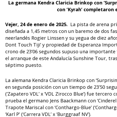
La germana Kendra Claricia Brinkop con ‘Surpr
con ‘Kyrah’ completaron 
Vejer, 24 de enero de 2025.
La pista de arena pr
diseñada a 1,45 metros con un baremo de dos fase
neerlandés Rogier Linssen y su yegua de diez año
Dont Touch Tiji’ y propiedad de Esperanza Import
crono de 23’06 segundos supuso una importante v
el arranque de este Andalucía Sunshine Tour, tr
séptimo puesto.
La alemana Kendra Claricia Brinkop con ‘Surprising
en segunda posición con un tiempo de 23’50 segun
(‘Zapatero VDL’ x ‘VDL Zirocco Blue’) fue tercero
prueba el germano Jens Baackmann con ‘Cinderella’
Trapote Mariscal con ‘Conthargo-Blue’ (‘Conthargo
‘Karl P’ (‘Carrera VDL’ x ‘Burggraaf NV’).