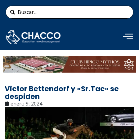
Ir
Search
al
...
contenido
Añade aquí tu texto de
cabecera
Victor Bettendorf y «Sr.Tac» se
despiden
enero 9, 2024