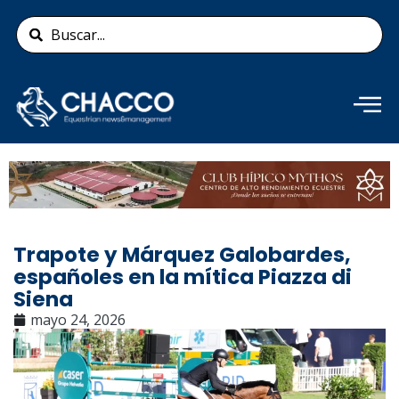
Ir
Search
al
...
contenido
Añade aquí tu texto de
cabecera
Trapote y Márquez Galobardes,
españoles en la mítica Piazza di
Siena
mayo 24, 2026