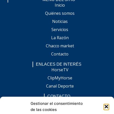
Inicio
Quiénes somos
Noticias
Servicios
La Razón
Chacco market
Contacto
ENLACES DE INTERÉS
HorseTV
ClipMyHorse
Canal Deporte
CONTACTO
comunicacion@chaccoinfo.com
Gestionar el consentimiento
de las cookies
Presentes en todo el ámbito nacional