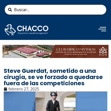
Ir
Search
al
...
contenido
Añade aquí tu texto de
cabecera
Steve Guerdat, sometido a una
cirugía, se ve forzado a quedarse
fuera de las competiciones
febrero 27, 2025