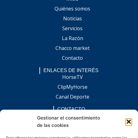
Quiénes somos
Noticias
Servicios
La Razón
Chacco market
Contacto
ENLACES DE INTERÉS
HorseTV
ClipMyHorse
Canal Deporte
CONTACTO
comunicacion@chaccoinfo.com
Gestionar el consentimiento
de las cookies
Presentes en todo el ámbito nacional
REDES SOCIALES
Para ofrecer las mejores experiencias, utilizamos tecnologías como las