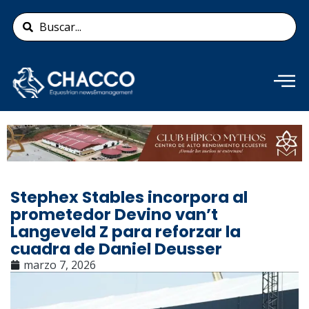
Ir
Search
al
...
contenido
Añade aquí tu texto de
cabecera
Stephex Stables incorpora al
prometedor Devino van’t
Langeveld Z para reforzar la
cuadra de Daniel Deusser
marzo 7, 2026