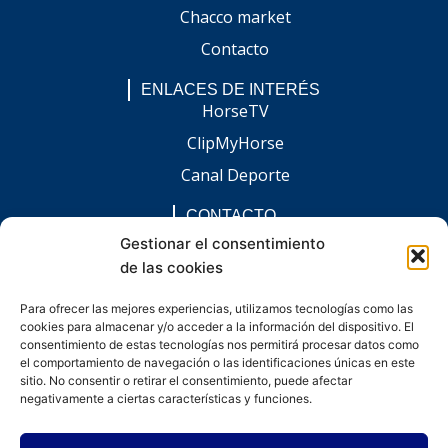
Chacco market
Contacto
ENLACES DE INTERÉS
HorseTV
ClipMyHorse
Canal Deporte
CONTACTO
comunicacion@chaccoinfo.com
Gestionar el consentimiento
de las cookies
Presentes en todo el ámbito nacional
REDES SOCIALES
Para ofrecer las mejores experiencias, utilizamos tecnologías como las
F
I
L
E
W
cookies para almacenar y/o acceder a la información del dispositivo. El
a
n
i
n
h
c
s
n
v
a
consentimiento de estas tecnologías nos permitirá procesar datos como
e
t
k
e
t
el comportamiento de navegación o las identificaciones únicas en este
b
a
e
l
s
sitio. No consentir o retirar el consentimiento, puede afectar
o
g
d
o
a
negativamente a ciertas características y funciones.
o
r
i
p
p
k
a
n
e
p
-
m
-