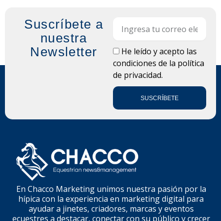
Suscríbete a
Email
nuestra
Newsletter
LOPD
He leído y acepto las
condiciones de la
política
de privacidad.
SUSCRÍBETE
En Chacco Marketing unimos nuestra pasión por la
hípica con la experiencia en marketing digital para
ayudar a jinetes, criadores, marcas y eventos
ecuestres a destacar, conectar con su público y crecer