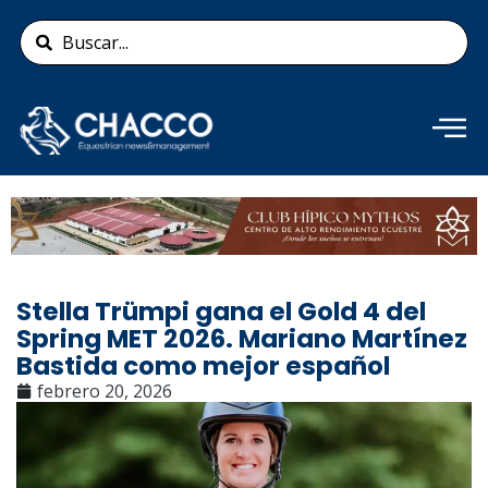
Ir
Search
al
...
contenido
Añade aquí tu texto de
cabecera
Stella Trümpi gana el Gold 4 del
Spring MET 2026. Mariano Martínez
Bastida como mejor español
febrero 20, 2026