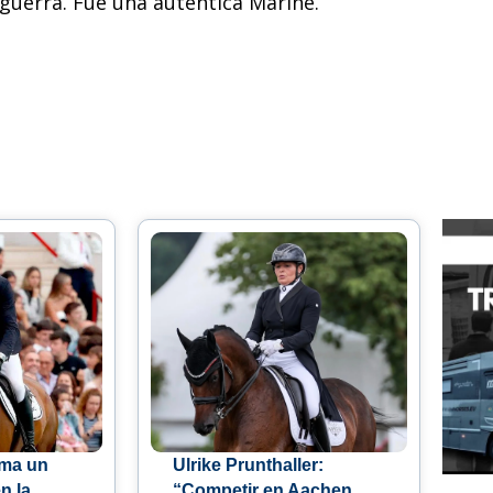
 guerra. Fue una auténtica Marine.
uma un
Ulrike Prunthaller:
n la
“Competir en Aachen