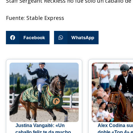
Staff Sergeant Reckless no fue solo un caballo de
Fuente: Stable Express
Facebook
WhatsApp
Justina Vangaitė: «Un
Alex Codina s
caballo feliz te da mucho
doble «Top 4» e