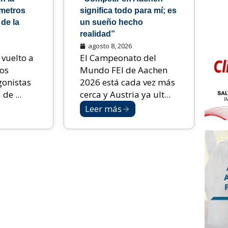
 metros
significa todo para mí; es
de la
un sueño hecho
realidad”
agosto 8, 2026
 vuelto a
El Campeonato del
los
Mundo FEI de Aachen
gonistas
2026 está cada vez más
de ...
cerca y Austria ya ult...
Leer más