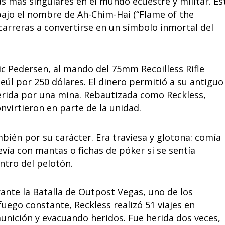
as más singulares en el mundo ecuestre y militar. Es
bajo el nombre de Ah-Chim-Hai (“Flame of the
carreras a convertirse en un símbolo inmortal del
ic Pedersen, al mando del 75mm Recoilless Rifle
eúl por 250 dólares. El dinero permitió a su antiguo
rida por una mina. Rebautizada como Reckless,
nvirtieron en parte de la unidad.
mbién por su carácter. Era traviesa y glotona: comía
evía con mantas o fichas de póker si se sentía
ntro del pelotón.
ante la Batalla de Outpost Vegas, uno de los
uego constante, Reckless realizó 51 viajes en
unición y evacuando heridos. Fue herida dos veces,