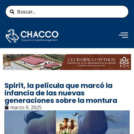
Ir
Search
al
...
contenido
Añade aquí tu texto de
cabecera
Spirit, la película que marcó la
infancia de las nuevas
generaciones sobre la montura
marzo 9, 2025