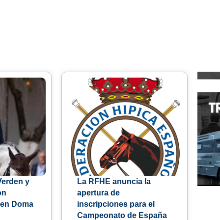
Verden y
La RFHE anuncia la
on
apertura de
 en Doma
inscripciones para el
Campeonato de España