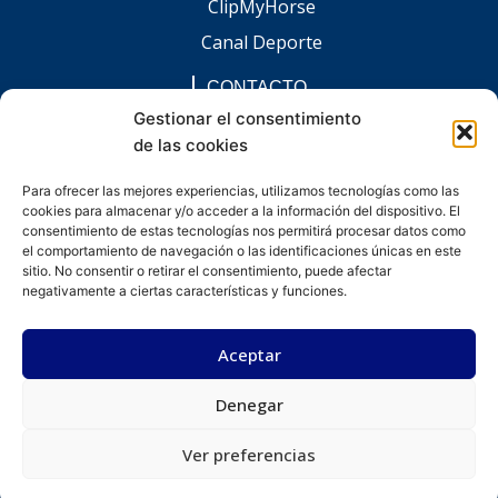
ClipMyHorse
Canal Deporte
CONTACTO
comunicacion@chaccoinfo.com
Gestionar el consentimiento
de las cookies
Presentes en todo el ámbito nacional
REDES SOCIALES
Para ofrecer las mejores experiencias, utilizamos tecnologías como las
F
I
L
E
W
cookies para almacenar y/o acceder a la información del dispositivo. El
a
n
i
n
h
c
s
n
v
a
consentimiento de estas tecnologías nos permitirá procesar datos como
e
t
k
e
t
el comportamiento de navegación o las identificaciones únicas en este
b
a
e
l
s
sitio. No consentir o retirar el consentimiento, puede afectar
o
g
d
o
a
negativamente a ciertas características y funciones.
o
r
i
p
p
k
a
n
e
p
-
m
-
Aceptar
f
i
n
Denegar
Desarrollado por kitdigital.dev
Aviso legal
Política de privacidad
Política de cookies
© Todos los derechos reservados.
Ver preferencias