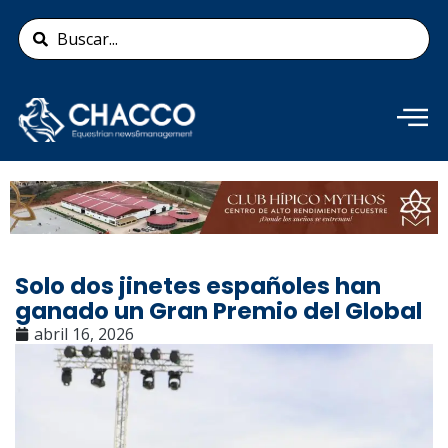
Ir
Search
al
...
contenido
Añade aquí tu texto de
cabecera
Solo dos jinetes españoles han
ganado un Gran Premio del Global
abril 16, 2026