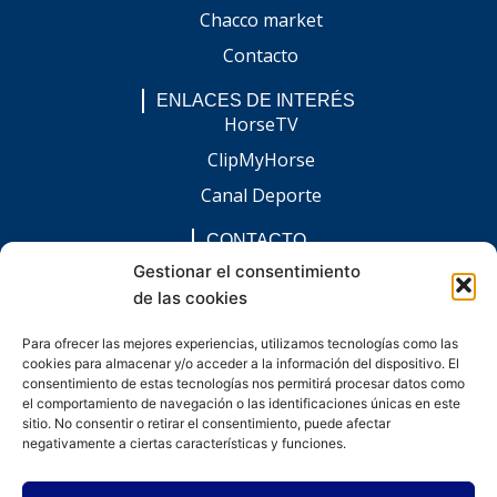
Chacco market
Contacto
ENLACES DE INTERÉS
HorseTV
ClipMyHorse
Canal Deporte
CONTACTO
comunicacion@chaccoinfo.com
Gestionar el consentimiento
de las cookies
Presentes en todo el ámbito nacional
REDES SOCIALES
Para ofrecer las mejores experiencias, utilizamos tecnologías como las
F
I
L
E
W
cookies para almacenar y/o acceder a la información del dispositivo. El
a
n
i
n
h
c
s
n
v
a
consentimiento de estas tecnologías nos permitirá procesar datos como
e
t
k
e
t
el comportamiento de navegación o las identificaciones únicas en este
b
a
e
l
s
sitio. No consentir o retirar el consentimiento, puede afectar
o
g
d
o
a
negativamente a ciertas características y funciones.
o
r
i
p
p
k
a
n
e
p
-
m
-