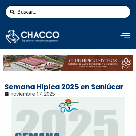
Ir
Search
al
...
contenido
Añade aquí tu texto de
cabecera
Semana Hípica 2025 en Sanlúcar
noviembre 17, 2025