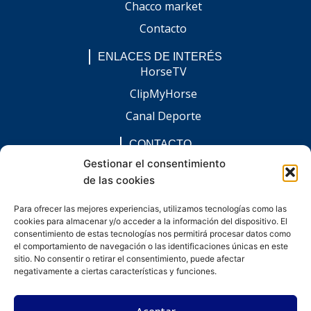
Chacco market
Contacto
ENLACES DE INTERÉS
HorseTV
ClipMyHorse
Canal Deporte
CONTACTO
comunicacion@chaccoinfo.com
Gestionar el consentimiento
de las cookies
Presentes en todo el ámbito nacional
REDES SOCIALES
Para ofrecer las mejores experiencias, utilizamos tecnologías como las
F
I
L
E
W
cookies para almacenar y/o acceder a la información del dispositivo. El
a
n
i
n
h
c
s
n
v
a
consentimiento de estas tecnologías nos permitirá procesar datos como
e
t
k
e
t
el comportamiento de navegación o las identificaciones únicas en este
b
a
e
l
s
sitio. No consentir o retirar el consentimiento, puede afectar
o
g
d
o
a
negativamente a ciertas características y funciones.
o
r
i
p
p
k
a
n
e
p
-
m
-
Aceptar