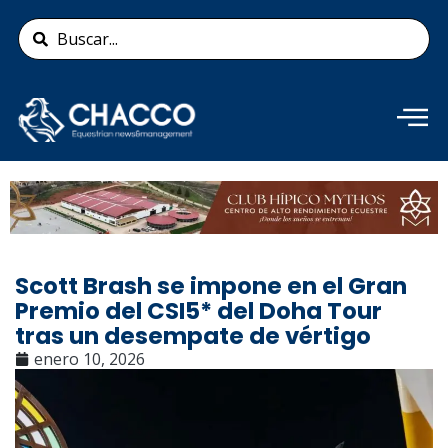
Ir
Search
al
...
contenido
Añade aquí tu texto de
cabecera
Scott Brash se impone en el Gran
Premio del CSI5* del Doha Tour
tras un desempate de vértigo
enero 10, 2026