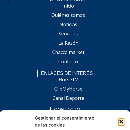
Inicio
Quiénes somos
Noticias
Servicios
La Razón
Chacco market
Contacto
ENLACES DE INTERÉS
HorseTV
ClipMyHorse
Canal Deporte
CONTACTO
comunicacion@chaccoinfo.com
Gestionar el consentimiento
de las cookies
Presentes en todo el ámbito nacional