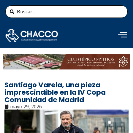
Ir
Search
al
...
contenido
Añade aquí tu texto de
cabecera
Santiago Varela, una pieza
imprescindible en la IV Copa
Comunidad de Madrid
mayo 29, 2026