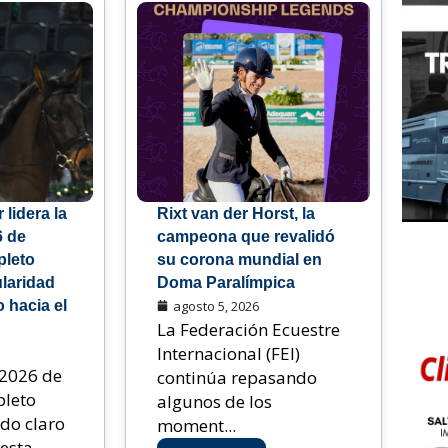
lidera la
Rixt van der Horst, la
6 de
campeona que revalidó
leto
su corona mundial en
ularidad
Doma Paralímpica
 hacia el
agosto 5, 2026
La Federación Ecuestre
Internacional (FEI)
2026 de
continúa repasando
leto
algunos de los
do claro
moment...
sta ...