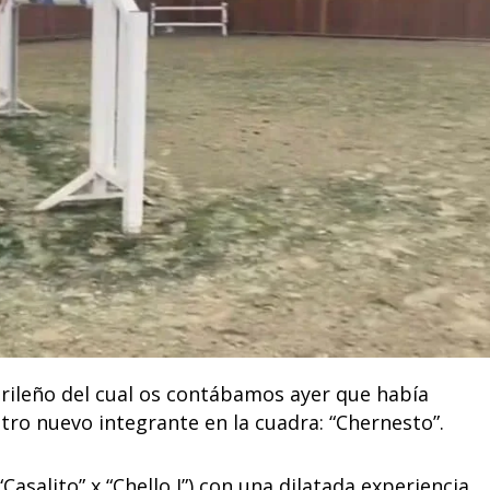
drileño del cual os contábamos ayer que había
tro nuevo integrante en la cuadra: “Chernesto”.
Casalito” x “Chello I”) con una dilatada experiencia