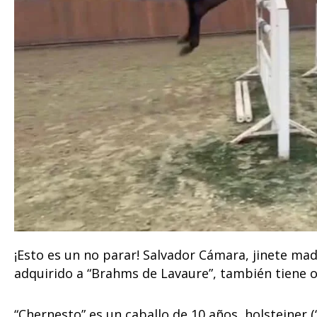
¡Esto es un no parar! Salvador Cámara, jinete ma
adquirido a “Brahms de Lavaure”, también tiene o
“Chernesto” es un caballo de 10 años, holsteiner (“