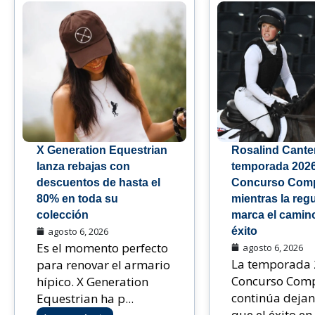
X Generation Equestrian
Rosalind Canter 
lanza rebajas con
temporada 202
descuentos de hasta el
Concurso Comp
80% en toda su
mientras la reg
colección
marca el camino
agosto 6, 2026
éxito
Es el momento perfecto
agosto 6, 2026
La temporada 
para renovar el armario
Concurso Comp
hípico. X Generation
continúa dejan
Equestrian ha p...
que el éxito en e