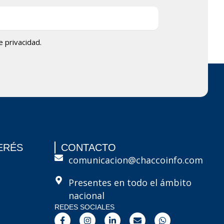
de privacidad.
ERÉS
CONTACTO
comunicacion@chaccoinfo.com
Presentes en todo el ámbito
nacional
REDES SOCIALES
F
I
L
E
W
a
n
i
n
h