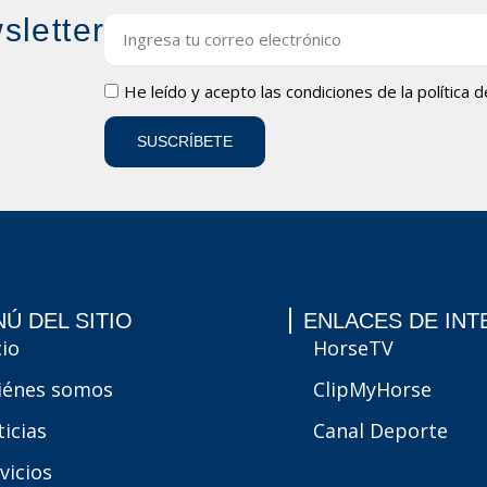
sletter
Email
LOPD
He leído y acepto las condiciones de la
política 
SUSCRÍBETE
Ú DEL SITIO
ENLACES DE INT
cio
HorseTV
iénes somos
ClipMyHorse
icias
Canal Deporte
vicios