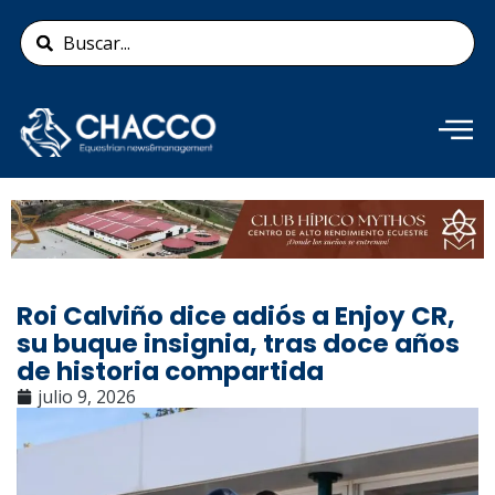
Ir
Search
al
...
contenido
Añade aquí tu texto de
cabecera
Roi Calviño dice adiós a Enjoy CR,
su buque insignia, tras doce años
de historia compartida
julio 9, 2026