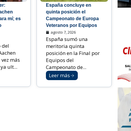
er:
España concluye en
Aachen
quinta posición el
ara mí; es
Campeonato de Europa
o
Veteranos por Equipos
agosto 7, 2026
España sumó una
 del
meritoria quinta
Aachen
posición en la Final por
 vez más
Equipos del
ya ult...
Campeonato de...
Leer más