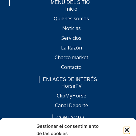
MENÚ DEL SITIO
Inicio
Quiénes somos
Noticias
Servicios
La Razón
Chacco market
Contacto
ENLACES DE INTERÉS
HorseTV
ClipMyHorse
Canal Deporte
CONTACTO
comunicacion@chaccoinfo.com
Gestionar el consentimiento
de las cookies
Presentes en todo el ámbito nacional