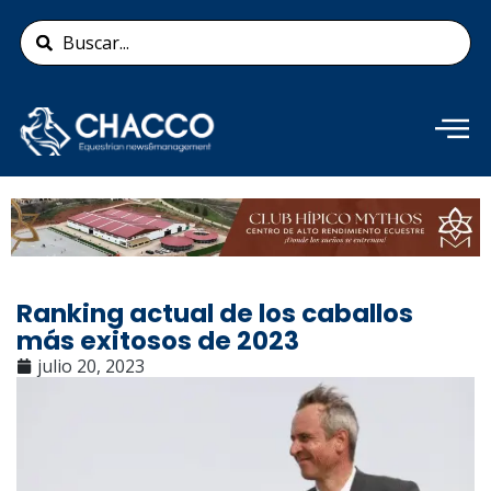
Ir
Search
al
...
contenido
Añade aquí tu texto de
cabecera
Ranking actual de los caballos
más exitosos de 2023
julio 20, 2023