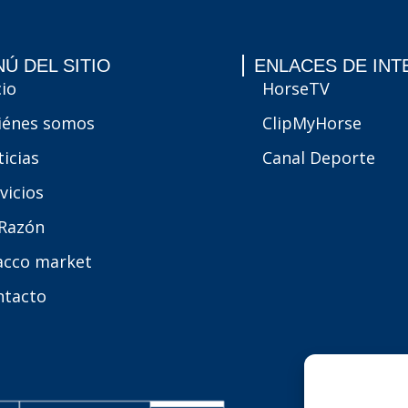
Ú DEL SITIO
ENLACES DE INT
cio
HorseTV
iénes somos
ClipMyHorse
icias
Canal Deporte
vicios
 Razón
acco market
ntacto