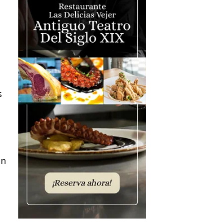
n
s
en