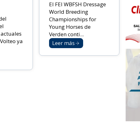
El FEI WBFSH Dressage
World Breeding
del
Championships for
el
Young Horses de
 actuales
Verden conti...
Volteo ya
Leer más