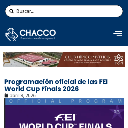
Ir
Search
al
...
contenido
Añade aquí tu texto de
cabecera
Programación oficial de las FEI
World Cup Finals 2026
abril 8, 2026