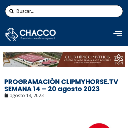
Ir
Search
al
...
contenido
Añade aquí tu texto de
cabecera
PROGRAMACIÓN CLIPMYHORSE.TV
SEMANA 14 – 20 agosto 2023
agosto 14, 2023