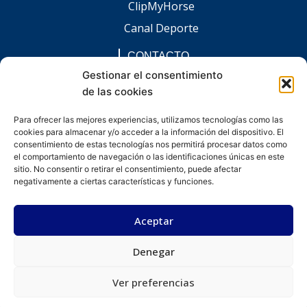
ClipMyHorse
Canal Deporte
CONTACTO
comunicacion@chaccoinfo.com
Gestionar el consentimiento
de las cookies
Presentes en todo el ámbito nacional
REDES SOCIALES
Para ofrecer las mejores experiencias, utilizamos tecnologías como las
F
I
L
E
W
cookies para almacenar y/o acceder a la información del dispositivo. El
a
n
i
n
h
c
s
n
v
a
consentimiento de estas tecnologías nos permitirá procesar datos como
e
t
k
e
t
el comportamiento de navegación o las identificaciones únicas en este
b
a
e
l
s
sitio. No consentir o retirar el consentimiento, puede afectar
o
g
d
o
a
negativamente a ciertas características y funciones.
o
r
i
p
p
k
a
n
e
p
-
m
-
Aceptar
f
i
n
Denegar
Desarrollado por kitdigital.dev
Aviso legal
Política de privacidad
Política de cookies
© Todos los derechos reservados.
Ver preferencias