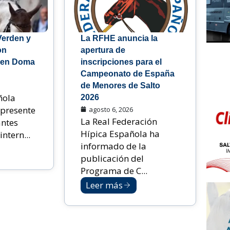
Verden y
La RFHE anuncia la
on
apertura de
 en Doma
inscripciones para el
Campeonato de España
de Menores de Salto
ñola
2026
 presente
agosto 6, 2026
La Real Federación
antes
Hípica Española ha
ntern...
informado de la
publicación del
Programa de C...
Leer más