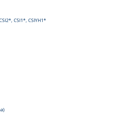
SI2*, CSI1*, CSIYH1*
a)