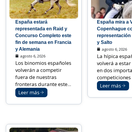
España estará
España mira a 
representada en Raid y
Copenhague c
Concurso Completo este
representación
fin de semana en Francia
y Salto
y Alemania
agosto 6, 2026
La hípica espa
agosto 6, 2026
Los binomios españoles
volverá a estar
volverán a competir
en dos import
fuera de nuestras
competiciones i
fronteras durante este...
Leer más
Leer más